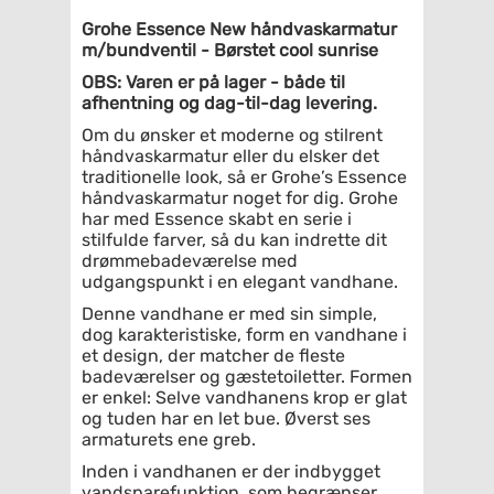
Grohe Essence New håndvaskarmatur
m/bundventil - Børstet cool sunrise
OBS: Varen er på lager - både til
afhentning og dag-til-dag levering.
Om du ønsker et moderne og stilrent
håndvaskarmatur eller du elsker det
traditionelle look, så er Grohe’s Essence
håndvaskarmatur noget for dig. Grohe
har med Essence skabt en serie i
stilfulde farver, så du kan indrette dit
drømmebadeværelse med
udgangspunkt i en elegant vandhane.
Denne vandhane er med sin simple,
dog karakteristiske, form en vandhane i
et design, der matcher de fleste
badeværelser og gæstetoiletter. Formen
er enkel: Selve vandhanens krop er glat
og tuden har en let bue. Øverst ses
armaturets ene greb.
Inden i vandhanen er der indbygget
vandsparefunktion, som begrænser