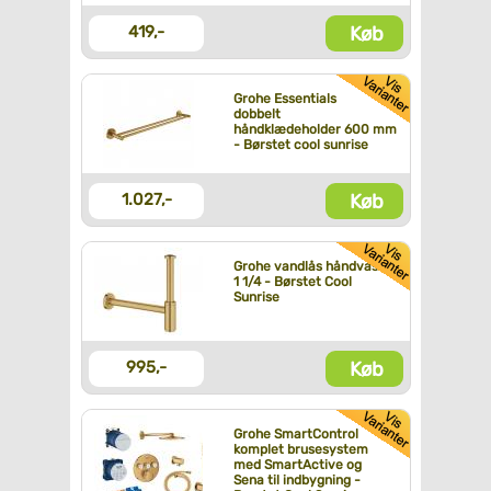
Køb
419,-
Grohe Essentials
dobbelt
håndklædeholder 600 mm
- Børstet cool sunrise
Køb
1.027,-
Grohe vandlås håndvask
1 1/4 - Børstet Cool
Sunrise
Køb
995,-
Grohe SmartControl
komplet brusesystem
med SmartActive og
Sena til indbygning -