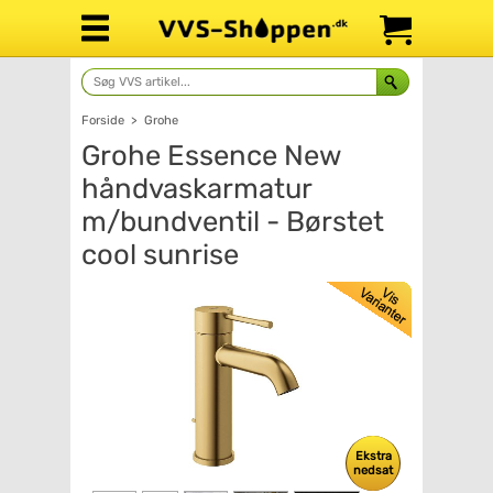
Forside
>
Grohe
Grohe Essence New
håndvaskarmatur
m/bundventil - Børstet
cool sunrise
Ekstra
nedsat