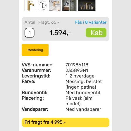
Antal
Fragt: 65,-
Fås i 8 varianter
Køb
1.594,-
Montering
VVS-nummer:
701986118
Varenummer:
23589GN1
Leveringstid:
1-2 hverdage
Farve:
Messing, børstet
(ingen patina)
Bundventil:
Med bundventil
Placering:
På vask (alm.
model)
Vandsparer:
Med vandsparer
Fri fragt fra 4.995,-