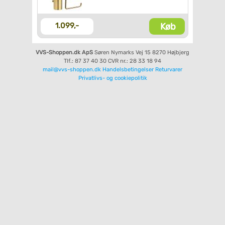
Køb
1.099,-
VVS-Shoppen.dk ApS
Søren Nymarks Vej 15
8270 Højbjerg
Tlf.: 87 37 40 30
CVR nr.: 28 33 18 94
mail@vvs-shoppen.dk
Handelsbetingelser
Returvarer
Privatlivs- og cookiepolitik