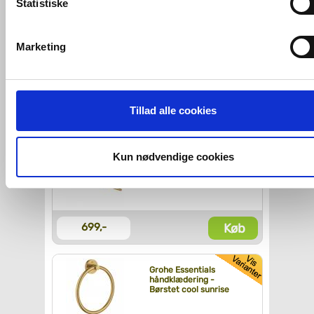
Statistiske
Relaterede produkter
VVS-Shoppen.dk bruger både egne cookies og tredjeparts
cookies. Ved at klikke 'Vis detaljer' nedenfor kan du se hvilk
Marketing
tredjeparts cookies, som vores hjemmeside benytter.
Grohe Grohclean 500 ml
Hvis du accepterer alle cookies, så giver du samtykke til de
ovenfor nævnte formål med de pågældende cookies. Du har
Tillad alle cookies
Køb
125,-
imidlertid også mulighed for at vælge bestemte cookie-typer t
og fra nedenfor. Til enhver tid er det ligeledes muligt, at ændr
dit samtykke, hvis du måtte ønske det.
Kun nødvendige cookies
Grohe Essentials
håndklædeholder -
Børstet cool sunrise
Du kan se mere om, hvordan vi behandler dine
personoplysninger, ved at klikke
her
.
Køb
699,-
Grohe Essentials
håndklædering -
Børstet cool sunrise