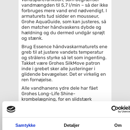
vandmængden til 5,7 l/min – så der ikke
forbruges mere vand end nødvendigt. I
armaturets tud sidder en mousseur,
Grohe AquaGuide, som kan justeres, så
den matcher håndvaskens dybde og
hældning og du dermed undgår sprøjt
og stænk.
Brug Essence håndvaskarmaturets ene
greb til at justere vandets temperatur
og strålens styrke så let som ingenting.
Takket være Grohes SilkMove patron
inde i grebet sker alle justeringer i
glidende bevægelser. Det er virkelig en
ren fornøjelse.
Alle vandhanens ydre dele har fået
Grohes Long-Life Shine-
krombelægning, for en slidstærk
overflade, og denne har tilmed fået en
ultra-holdbar PVD-belægning i børstet
cool sunrise (børstet messing-look).
Med Grohe QuickFix Plus bliver
Samtykke
Detaljer
Om
installationen af dit Grohe