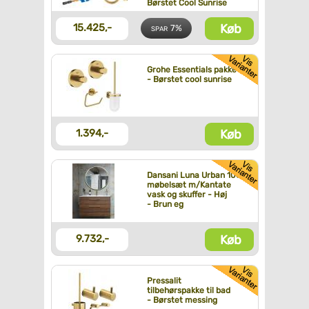
Børstet Cool Sunrise
Køb
15.425,-
7%
SPAR
Grohe Essentials pakke
- Børstet cool sunrise
Køb
1.394,-
Dansani Luna Urban 100
møbelsæt m/Kantate
vask og skuffer - Høj
- Brun eg
Køb
9.732,-
Pressalit
tilbehørspakke til bad
- Børstet messing