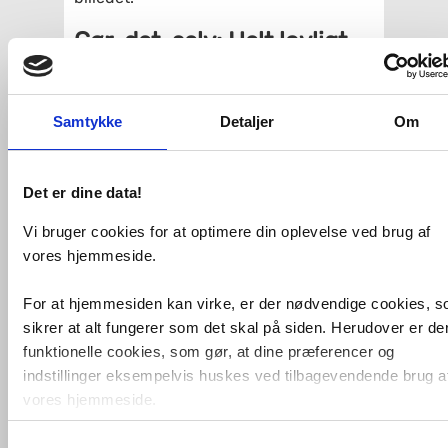
Gør-det-selv: Helt lovligt
og helt praktisk
Grohe har skabt en serie af gør-det-
Samtykke
Detaljer
Om
selv-produkter – også kaldet Grohe
Start – som giver alle mulighed for selv
at montere en vandhane, et
brusesystem eller
Det er dine data!
badeværelsestilbehør. Uanset om man
har prøvet det før eller ej. Grohe Start er
Vi bruger cookies for at optimere din oplevelse ved brug af
produkter til gode priser, moderne
vores hjemmeside.
funktioner og med det helt særlige
Grohe QuickFix-system.
For at hjemmesiden kan virke, er der nødvendige cookies, 
Med Grohe QuickFix-konceptet får du
sikrer at alt fungerer som det skal på siden. Herudover er de
alt til dit gør-det-selv projekt:
funktionelle cookies, som gør, at dine præferencer og
indstillinger eksempelvis huskes ved tilbagevendende brug a
Grohe QuickTool
Grohe QuickGuide
vores hjemmeside.
Grohe QuickVideos
Samtykkevalg
Foruden nødvendige og funktionelle cookies er der statistisk