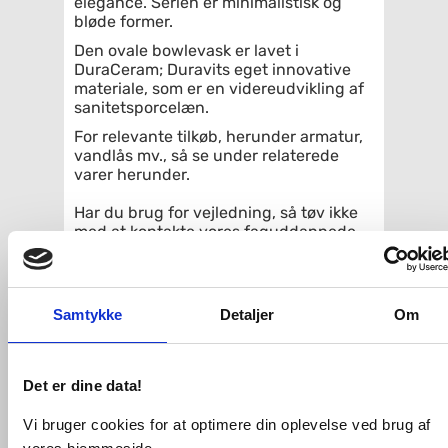
elegance. Serien er minimalistisk og
bløde former.
Den ovale bowlevask er lavet i
DuraCeram; Duravits eget innovative
materiale, som er en videreudvikling af
sanitetsporcelæn.
For relevante tilkøb, herunder armatur,
vandlås mv., så se under relaterede
varer herunder.
Har du brug for vejledning, så tøv ikke
med at kontakte vores faguddannede
kundeservice på mail, chat eller telefon
.
Specifikationer:
Mål: 600 x 400mm
Samtykke
Detaljer
Om
slebet underkant
uden overløb
uden mulighed for hanehul
Det er dine data!
Inkl bundventil med keramisk
skjuler
Vi bruger cookies for at optimere din oplevelse ved brug af
Inkl. fastgørelse, 600 mm
Vægt: 8,9kg