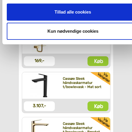
Hvis du accepterer alle cookies, så giver du samtykke til de
ovenfor nævnte formål med de pågældende cookies. Du har
Tillad alle cookies
Køb
1.054,-
imidlertid også mulighed for at vælge bestemte cookie-typer t
og fra nedenfor. Til enhver tid er det ligeledes muligt, at ændr
dit samtykke, hvis du måtte ønske det.
Kun nødvendige cookies
Pressalit
reservepapirholder -
Børstet messing
Du kan se mere om, hvordan vi behandler dine
personoplysninger, ved at klikke
her
.
Køb
169,-
Cassøe Sleek
håndvaskarmatur
t/bowlevask - Mat sort
Køb
3.107,-
Cassøe Sleek
håndvaskarmatur