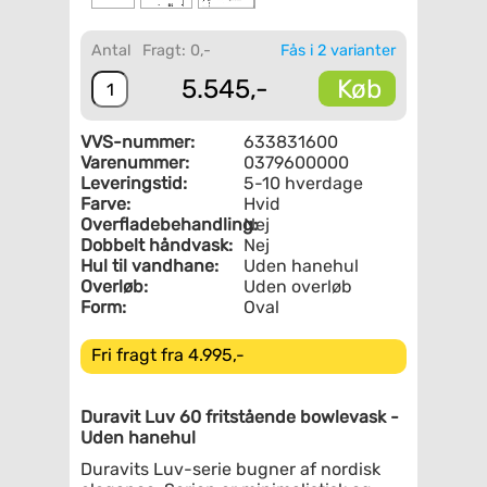
Antal
Fragt: 0,-
Fås i 2 varianter
Køb
5.545,-
VVS-nummer:
633831600
Varenummer:
0379600000
Leveringstid:
5-10 hverdage
Farve:
Hvid
Overfladebehandling:
Nej
Dobbelt håndvask:
Nej
Hul til vandhane:
Uden hanehul
Overløb:
Uden overløb
Form:
Oval
Fri fragt fra 4.995,-
Duravit Luv 60 fritstående bowlevask -
Uden hanehul
Duravits Luv-serie bugner af nordisk