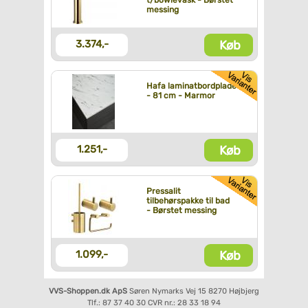
t/bowlevask - Børstet
messing
Køb
3.374,-
Hafa laminatbordplade
- 81 cm - Marmor
Køb
1.251,-
Pressalit
tilbehørspakke til bad
- Børstet messing
Køb
1.099,-
VVS-Shoppen.dk ApS
Søren Nymarks Vej 15
8270 Højbjerg
Tlf.: 87 37 40 30
CVR nr.: 28 33 18 94