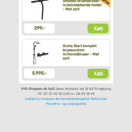
Smedbo bruseskraber
m/selvklæbende holder
- Mat sort
Køb
299,-
Grohe Start komplet
brusesystem
m/hovedbruser - Mat
sort
Køb
5.995,-
VVS-Shoppen.dk ApS
Søren Nymarks Vej 15
8270 Højbjerg
Tlf.: 87 37 40 30
CVR nr.: 28 33 18 94
mail@vvs-shoppen.dk
Handelsbetingelser
Returvarer
Privatlivs- og cookiepolitik