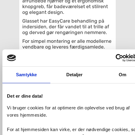
afrundede hjørner og et ergonomisk
knopgreb, får badeværelset et stilrent
og elegant design.
Glasset har EasyCare behandling på
indersiden, der får vandet til at trille af
og derved gør rengøringen nemmere.
For simpel montering er alle modellerne
vendbare og leveres færdigsamlede.
70 x 70 cm (to foldedøre)
Mat sorte profiler
For præcise mål se
stregtegningen
Samtykke
Detaljer
Om
Højde 200 cm
6 mm hærdet sikkerhedsglas
Dørene er med
Det er dine data!
hæve-/sænkefunktion
Døråbning både indad og udad
Vi bruger cookies for at optimere din oplevelse ved brug af
Med 20 mm justerbar vægprofil
10 års garanti mod fabrikationsfejl
vores hjemmeside.
Tilkøb Dansani Match Tower og
For at hjemmesiden kan virke, er der nødvendige cookies, 
kombiner bruseniche og opbevaring.