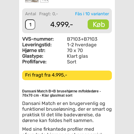
Antal
Fragt: 0,-
Fås i 10 varianter
Køb
4.999,-
VVS-nummer:
B7103+B7103
Leveringstid:
1-2 hverdage
Hjørne str:
70 x 70
Glastype:
Klart glas
Profilfarve:
Sort
Fri fragt fra 4.995,-
Dansani Match B+B brusehjørne m/foldedøre -
70x70 cm - Klar glas/mat sort
Dansani Match er en brugervenlig og
funktionel bruseløsning, der er smart og
praktisk til det lille badeværelse, da
dørene kan foldes helt sammen.
Med sine firkantede profiler med