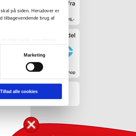
 skal på siden. Herudover er
ed tilbagevendende brug af
Fri fragt fra 4.995,-
Sikker handel
l at måle trafik, omsætning,
målrette vores markedsføring
Marketing
' nedenfor kan du se hvilke
Godkendt webshop
 pågældende cookies. Du har
Tillad alle cookies
r det ligeledes muligt, at