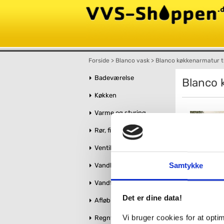
Forside
>
Blanco vask
>
Blanco køkkenarmatur t
Badeværelse
Blanco 
Køkken
Varme og styring
Rør, fittings og tilbehør
Ventiler og stophaner
Samtykke
Vandbehandling
Vandforsyning
Det er dine data!
Afløb og kloak
Vi bruger cookies for at opt
Regnvandshåndtering