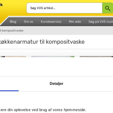
Blog
Om os
Kundeservice
Min side
Søg på VVS nu
il kompositvaske
køkkenarmatur til kompositvaske
Detaljer
Sort
Antracit
Vulkangrå
imere din oplevelse ved brug af vores hjemmeside.