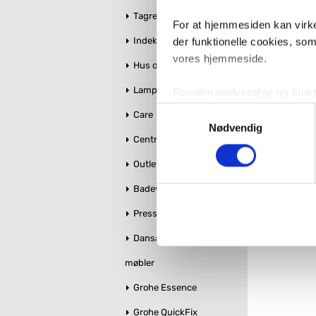
Tagrender
For at hjemmesiden kan virke
Indeklima
der funktionelle cookies, so
vores hjemmeside.
Hus og Have
Kl
Lamper
Foruden nødvendige og funktio
konverteringsfrekevenser og 
Samtykkevalg
Care
med henblik på annonceindhol
Nødvendig
Centralstøvsuger
VVS-Shoppen.dk bruger både e
Outlet
tredjeparts cookies, som vo
Badeværelse makeover
So
Hvis du accepterer alle cook
Pressalit toiletsæder
imidlertid også mulighed for a
Dansani bruseglas &
ændre i dit samtykke, hvis d
møbler
Du kan se mere om, hvordan 
Grohe Essence
Grohe QuickFix