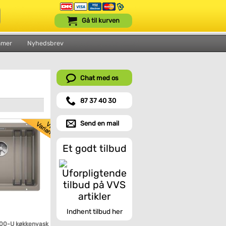
Gå til kurven
mmer
Nyhedsbrev
Chat med os
87 37 40 30
Send en mail
Et godt tilbud
Indhent tilbud her
500-U køkkenvask