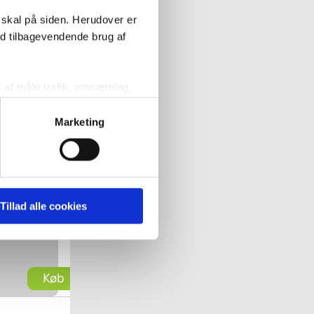
 skal på siden. Herudover er
Køb
ed tilbagevendende brug af
l at måle trafik, omsætning,
målrette vores markedsføring
Marketing
' nedenfor kan du se hvilke
n 6 køkkenvask
kenarmatur -
 pågældende cookies. Du har
Tillad alle cookies
angrå
r det ligeledes muligt, at
0
Køb