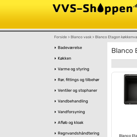
Forside
>
Blanco vask
>
Blanco Etagon køkkenv
Badeværelse
Blanco 
Køkken
Varme og styring
Rør, fittings og tilbehør
Ventiler og stophaner
Vandbehandling
Vandforsyning
Afløb og kloak
Regnvandshåndtering
Blanco Et