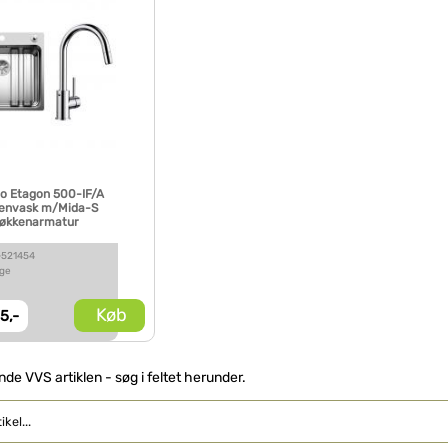
o Etagon 500-IF/A
envask m/Mida-S
økkenarmatur
+521454
age
Køb
5,-
inde VVS artiklen - søg i feltet herunder.