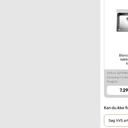
Blanc
køkk
k
VVS nr. 521748
Levering 1-2 d
Fragt 0,-
7.29
Kan du ikke f