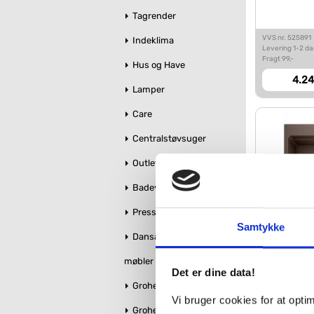
Tagrender
VVS nr. 525891
Indeklima
Levering 1-2 d
Fragt 99,-
Hus og Have
4.24
Lamper
Care
Centralstøvsuger
Outlet
Badeværelse makeover
Pressalit toiletsæder
Samtykke
Dansani bruseglas &
Blanco E
møbler
Det er dine data!
Grohe Essence
VVS nr. 525196
Vi bruger cookies for at opt
Levering 5-10 
Grohe QuickFix