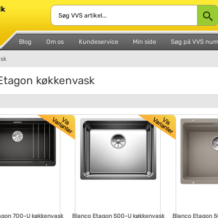
Blog
Om os
Kundeservice
Min side
Søg på VVS nu
ask
Etagon køkkenvask
agon 700-U køkkenvask
Blanco Etagon 500-U køkkenvask
Blanco Etagon 