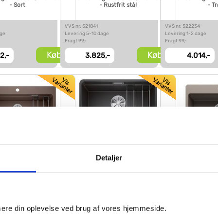
- Sort
- Rustfrit stål
- Tr
VVS nr. 521841
VVS nr. 522234
age
Levering 5-10 dage
Levering 1-2 dage
Fragt 99,-
Fragt 99,-
Køb
Køb
2,-
3.825,-
4.014,-
Detaljer
tagon 8 køkkenvask -
Blanco Etagon 500-F køkkenvask
Blanco Eta
Kaffe
- Antracit
køkkenvas
VVS nr. 526343
VVS nr. 527688
imere din oplevelse ved brug af vores hjemmeside.
dage
Levering 1-2 dage
Levering 5-10 dage