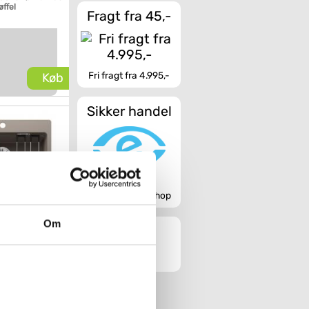
øffel
Fragt fra 45,-
Fri fragt fra 4.995,-
Køb
Sikker handel
Godkendt webshop
Om
gon 6-F UXI
k - Trøffel