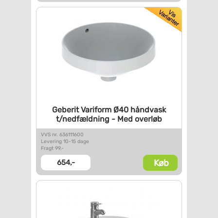
Geberit Variform Ø40 håndvask
t/nedfældning - Med overløb
VVS nr. 636111600
Levering 10-15 dage
Fragt 99,-
Køb
654,-