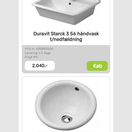
Duravit Starck 3 56 håndvask
t/nedfældning
VVS nr. 635882000
Levering 1-2 dage
Fragt 99,-
Køb
2.040,-