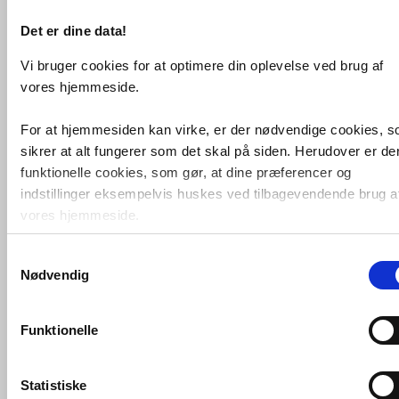
VVS nr. 635925000
Levering 5-10 dage
Fragt 99,-
Det er dine data!
Køb
2.532,-
Vi bruger cookies for at optimere din oplevelse ved brug af
vores hjemmeside.
For at hjemmesiden kan virke, er der nødvendige cookies, 
sikrer at alt fungerer som det skal på siden. Herudover er de
funktionelle cookies, som gør, at dine præferencer og
indstillinger eksempelvis huskes ved tilbagevendende brug a
vores hjemmeside.
Samtykkevalg
Foruden nødvendige og funktionelle cookies er der statistisk
Nødvendig
Duravit 2nd floor 58 håndvask
cookies. Disse bruger vi bl.a. til at måle trafik, omsætning,
t/nedfældning - Uden hanehul
konverteringsfrekevenser og lignende. Endelig er der
marketingcookies, som vi bruger til at målrette vores
VVS nr. 635906000
Funktionelle
Levering 5-10 dage
markedsføring med henblik på annonceindhold, som giver
Fragt 99,-
mening for den enkelte af vores kunder.
Køb
4.905,-
Statistiske