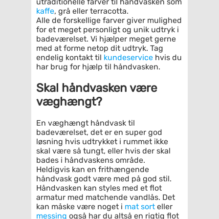
utraditionelle farver til håndvasken som
kaffe
, grå eller terracotta.
Alle de forskellige farver giver mulighed
for et meget personligt og unik udtryk i
badeværelset. Vi hjælper meget gerne
med at forme netop dit udtryk. Tag
endelig kontakt til
kundeservice
hvis du
har brug for hjælp til håndvasken.
Skal håndvasken være
væghængt?
En væghængt håndvask til
badeværelset, det er en super god
løsning hvis udtrykket i rummet ikke
skal være så tungt, eller hvis der skal
bades i håndvaskens område.
Heldigvis kan en frithængende
håndvask godt være med på god stil.
Håndvasken kan styles med et flot
armatur med matchende vandlås. Det
kan måske være noget i
mat sort
eller
messing
også har du altså en rigtig flot