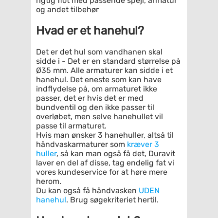
rigtig flot med passende spejl, armatur
og andet tilbehør
Hvad er et hanehul?
Det er det hul som vandhanen skal
sidde i - Det er en standard størrelse på
Ø35 mm. Alle armaturer kan sidde i et
hanehul. Det eneste som kan have
indflydelse på, om armaturet ikke
passer, det er hvis det er med
bundventil og den ikke passer til
overløbet, men selve hanehullet vil
passe til armaturet.
Hvis man ønsker 3 hanehuller, altså til
håndvaskarmaturer som
kræver 3
huller
, så kan man også få det, Duravit
laver en del af disse, tag endelig fat vi
vores kundeservice for at høre mere
herom.
Du kan også få håndvasken
UDEN
hanehul
. Brug søgekriteriet hertil.