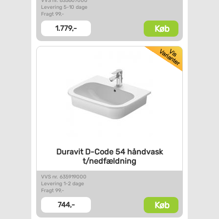
VVS nr. 635607000
Levering 5-10 dage
Fragt 99,-
Køb
1.779,-
Duravit D-Code 54 håndvask
t/nedfældning
VVS nr. 635919000
Levering 1-2 dage
Fragt 99,-
Køb
744,-