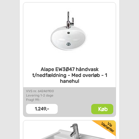
Alape EW3Ø47 håndvask
t/nedfældning - Med overløb -
1
hanehul
VVS nr. 642461100
Levering 1-2 dage
Fragt 99,-
Køb
1.249,-