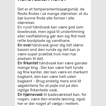
Det er et temperamentsspørgsmål, de
fleste findes i så mange størrelser, at du
bør kunne finde alle former i alle
størrelser.
En rund håndvask kan være god som
bowlevask, men også til underlimning
eller nedfældning gør den sig flot med
rette bordplade og vandhane.
En oval
håndvask giver dig lidt større
bassin end den runde og det kan jo
være super praktisk hvis man har
pladsen til det.
En firkantet
håndvask kan være ganske
mange ting . Der kan være helt tynde
og fine kanter, der kan være en markant
bagkant, den kan være helt uden
bagkant - Brug endelig mere end ét
søgekriterie for at pejle ind på den
rigtige firkantede vask.
En hjørnevask
til badeværelset kan, for
nogen, være den eneste løsning, også
her er der noget af vælge i mellem.