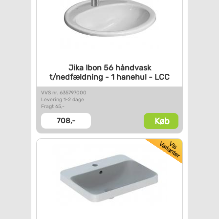
Jika Ibon 56 håndvask
t/nedfældning - 1 hanehul -
LCC
VVS nr. 635797000
Levering 1-2 dage
Fragt 65,-
Køb
708,-