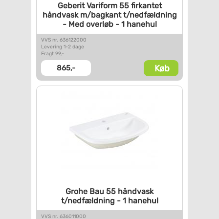
Geberit Variform 55 firkantet
håndvask m/bagkant
t/nedfældning
- Med overløb -
1 hanehul
VVS nr. 636122000
Levering 1-2 dage
Fragt 99,-
Køb
865,-
Grohe Bau 55 håndvask
t/nedfældning - 1 hanehul
VVS nr. 636011000