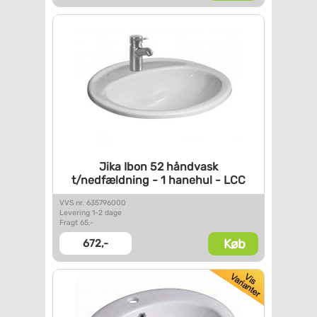
Jika Ibon 52 håndvask
t/nedfældning - 1 hanehul -
LCC
VVS nr. 635796000
Levering 1-2 dage
Fragt 65,-
Køb
672,-