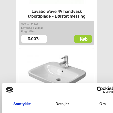
Lavabo Wave 49 håndvask
t/bordplade - Børstet messing
VVS nr. 10267
Levering 1-2 dage
Fragt 150,-
Køb
3.007,-
Duravit DuraStyle 61 håndvask
Samtykke
Detaljer
Om
t/nedfældning - 1 hanehul