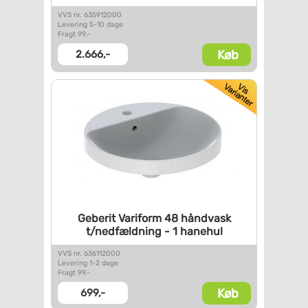
VVS nr. 635912000
Levering 5-10 dage
Fragt 99,-
Køb
2.666,-
Geberit Variform 48 håndvask
t/nedfældning - 1 hanehul
VVS nr. 636112000
Levering 1-2 dage
Fragt 99,-
Køb
699,-