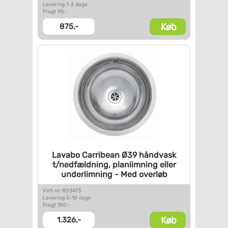
Levering 1-2 dage
Fragt 99,-
Køb
875,-
Lavabo Carribean Ø39 håndvask
t/nedfældning, planlimning
eller
underlimning - Med
overløb
VVS nr. R03473
Levering 5-10 dage
Fragt 150,-
Køb
1.326,-