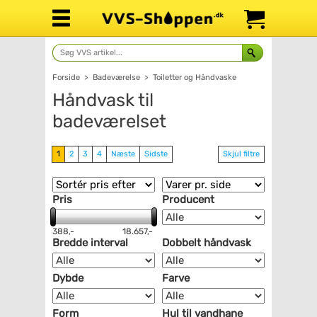
Forside
>
Badeværelse
>
Toiletter og Håndvaske
Håndvask til
badeværelset
1
2
3
4
Næste
Sidste
Skjul filtre
Pris
Producent
388,-
18.657,-
Bredde interval
Dobbelt håndvask
Dybde
Farve
Form
Hul til vandhane