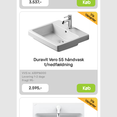
Køb
3.537,-
Duravit Vero 55 håndvask
t/nedfældning
VVS nr. 635916000
Levering 1-2 dage
Fragt 99,-
Køb
2.595,-