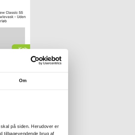
ew Classic 55
owlevask - Uden
rløb
Køb
Om
 skal på siden. Herudover er
ed tilbagevendende brug af