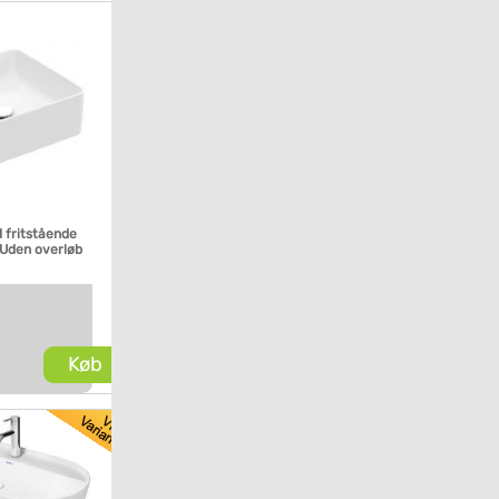
1 fritstående
 Uden overløb
Køb