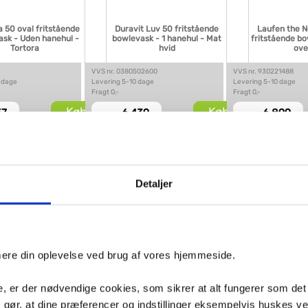
a 50 oval fritstående
Duravit Luv 50 fritstående
Laufen the N
sk - Uden hanehul -
bowlevask - 1 hanehul - Mat
fritstående b
Tortora
hvid
ove
VVS nr. 0380502600
VVS nr. 930221488
 dage
Levering 5-10 dage
Levering 5-10 dage
Fragt 0,-
Fragt 0,-
Køb
Køb
7,-
6.439,-
6.899,-
Detaljer
imere din oplevelse ved brug af vores hjemmeside.
oy & Boch Finion 60
, er der nødvendige cookies, som sikrer at alt fungerer som det
nde bowlevask - Uden
overløb
m gør, at dine præferencer og indstillinger eksempelvis huskes v