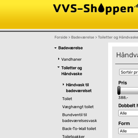
Forside
>
Badeværelse
>
Toiletter og Håndvask
Badeværelse
Håndva
Vandhaner
Toiletter og
Håndvaske
Pris
Håndvask til
badeværelset
388,-
Toilet
Dobbelt 
Væghængt toilet
Bundventil til
badeværelsesvask
Form
Back-To-Wall toilet
Toiletpakker