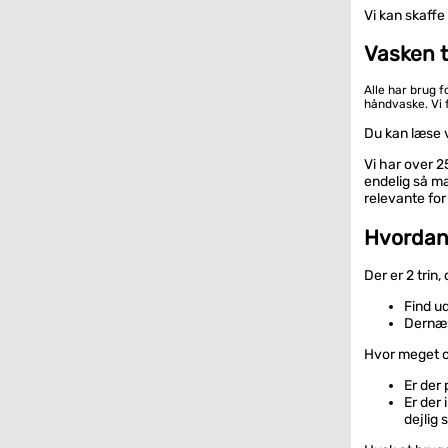
Vi kan skaffe
Vasken t
Alle har brug 
håndvaske. Vi 
Du kan læse 
Vi har over 
endelig så ma
relevante for 
Hvordan 
Der er 2 trin,
Find u
Dernæs
Hvor meget o
Er der 
Er der
dejlig 