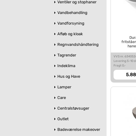
Ventiler og stophaner
Vandbehandling
Vandforsyning
Afløb og kloak
Dur
fritståe
Regnvandshåndtering
hane
Tagrender
VVS nr. 63405
Levering 5-10 
Indeklima
Fragt 0,-
5.88
Hus og Have
Lamper
Care
Centralstøvsuger
Outlet
Badeværelse makeover