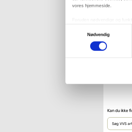
vores hjemmeside.
VVS nr. 414361
Levering 5-10 
Fragt 0,-
Foruden nødvendige og funktio
7.44
konverteringsfrekevenser og 
Samtykkevalg
med henblik på annonceindhol
Nødvendig
VVS-Shoppen.dk bruger både e
tredjeparts cookies, som vo
Hvis du accepterer alle cook
imidlertid også mulighed for a
ændre i dit samtykke, hvis d
Du kan se mere om, hvordan 
Kan du ikke f