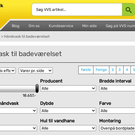
Blog
Om os
Kundeservice
Min side
Søg på VVS nu
e
>
Håndvask til badeværelset
sk til badeværelset
Første
Forrige
2
3
4
Producent
Bredde interval
18.657,-
håndvask
Dybde
Farve
Hul til vandhane
Montering