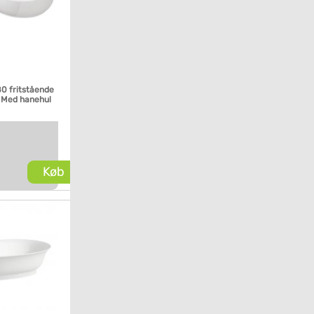
80 fritstående
 Med hanehul
Køb