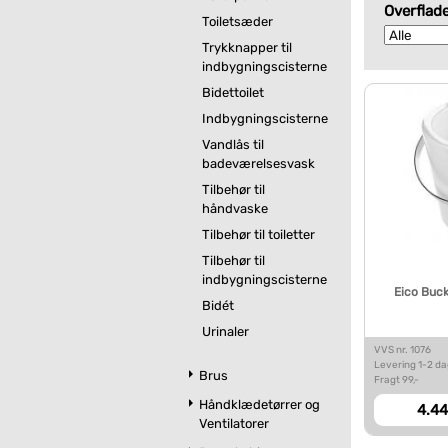
Overflad
Toiletsæder
Trykknapper til
indbygningscisterne
Bidettoilet
Indbygningscisterne
Vandlås til
badeværelsesvask
Tilbehør til
håndvaske
Tilbehør til toiletter
Tilbehør til
indbygningscisterne
Eico Buck
Bidét
Urinaler
VVS nr. 1076
Levering 1-2 d
Brus
Fragt 99,-
Håndklædetørrer og
4.44
Ventilatorer