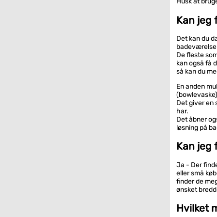
Husk at brug
Kan jeg 
Det kan du d
badeværelser
De fleste so
kan også få 
så kan du me
En anden mul
(bowlevaske) 
Det giver en 
har.
Det åbner ogs
løsning på b
Kan jeg 
Ja - Der find
eller små køb
finder de me
ønsket bredd
Hvilket 