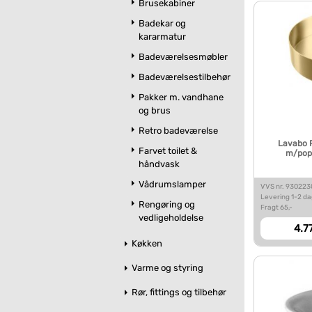
Brusekabiner
Badekar og
kararmatur
Badeværelsesmøbler
Badeværelsestilbehør
Pakker m. vandhane
og brus
Retro badeværelse
Lavabo 
Farvet toilet &
m/pop-
håndvask
Vådrumslamper
VVS nr. 93022
Levering 1-2 d
Rengøring og
Fragt 65,-
vedligeholdelse
4.77
Køkken
Varme og styring
Rør, fittings og tilbehør