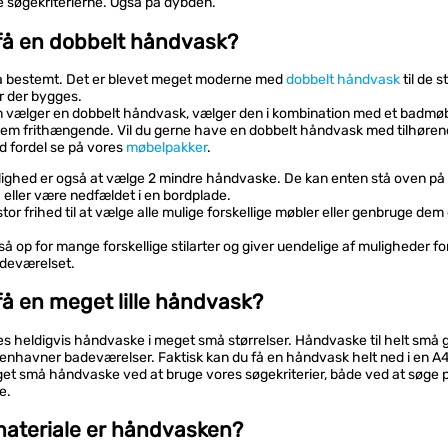
e søgekriterierne. Også på dybden.
få en dobbelt håndvask?
a bestemt. Det er blevet meget moderne med
dobbelt håndvask
til de s
 der bygges.
m vælger en dobbelt håndvask, vælger den i kombination med et badmø
dem frithængende. Vil du gerne have en dobbelt håndvask med tilhøre
d fordel se på vores
møbelpakker
.
ighed er også at vælge 2 mindre håndvaske. De kan enten stå oven på
eller være nedfældet i en bordplade.
stor frihed til at vælge alle mulige forskellige møbler eller genbruge dem
å op for mange forskellige stilarter og giver uendelige af muligheder fo
adeværelset.
få en meget lille håndvask?
es heldigvis håndvaske i meget små størrelser. Håndvaske til helt små 
enhavner badeværelser. Faktisk kan du få en håndvask helt ned i en A4
get små håndvaske ved at bruge vores søgekriterier, både ved at søge 
e.
materiale er håndvasken?