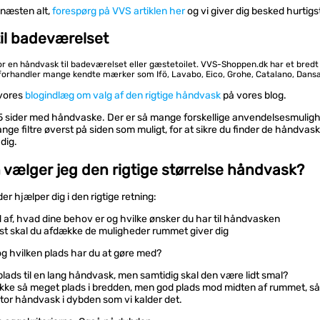
 næsten alt,
forespørg på VVS artiklen her
og vi giver dig besked hurtigs
il badeværelset
for en håndvask til badeværelset eller gæstetoilet. VVS-Shoppen.dk har et bredt
forhandler mange kendte mærker som Ifö, Lavabo, Eico, Grohe, Catalano, Dansa
vores
blogindlæg om valg af den rigtige håndvask
på vores blog.
25 sider med håndvaske. Der er så mange forskellige anvendelsesmuligh
nge filtre øverst på siden som muligt, for at sikre du finder de håndvas
dig.
vælger jeg den rigtige størrelse håndvask?
 der hjælper dig i den rigtige retning:
d af, hvad dine behov er og hvilke ønsker du har til håndvasken
t skal du afdække de muligheder rummet giver dig
g hvilken plads har du at gøre med?
plads til en lang håndvask, men samtidig skal den være lidt smal?
 ikke så meget plads i bredden, men god plads mod midten af rummet, så
stor håndvask i dybden som vi kalder det.