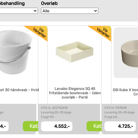
ebehandling
Overløb
Lavabo Elegance SQ 45
et 30 håndvask - Hvid
GSI Kube X bo
fritstående bowlevask - Uden
Cr
overløb - Perlé
VVS nr. 622762616
VVS nr. 943508
age
Levering 25-30 dage
Levering 30-40 dage
Fragt 99,-
Fragt 65,-
Køb
Køb
4,-
4.552,-
4.725,-