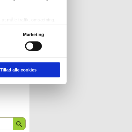
l at måle trafik, omsætning,
målrette vores markedsføring
Marketing
5
6
... af 6
' nedenfor kan du se hvilke
 pågældende cookies. Du har
Tillad alle cookies
r det ligeledes muligt, at