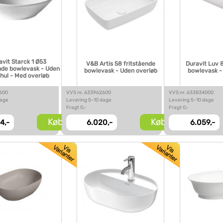
avit Starck 1 Ø53
V&B Artis 58 fritstående
Duravit Luv 
nde bowlevask - Uden
bowlevask - Uden overløb
bowlevask -
hul - Med overløb
2600
VVS nr. 633962600
VVS nr. 633834000
dage
Levering 5-10 dage
Levering 5-10 dage
Fragt 0,-
Fragt 0,-
Køb
Køb
4,-
6.020,-
6.059,-