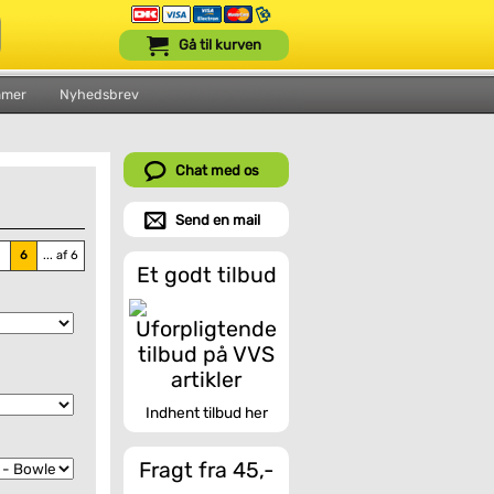
Gå til kurven
mmer
Nyhedsbrev
Chat med os
Send en mail
5
6
... af 6
Et godt tilbud
Indhent tilbud her
Fragt fra 45,-