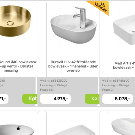
Round Ø40 bowlevask
Duravit Luv 42 fritstående
V&B Artis 4
up ventil - Børstet
bowlevask - 1 hanehul - Uden
bowlevask -
messing
overløb
3040
VVS nr. 633830200
VVS nr. 633960600
age
Levering 5-10 dage
Levering 5-10 dage
Fragt 65,-
Fragt 0,-
Køb
Køb
1,-
4.975,-
5.078,-