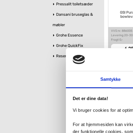
Pressalit toiletsæder
GSI Pur
Dansani bruseglas &
bowleva
møbler
VVS nr. 886005
Grohe Essence
Levering 20-30
Fragt 0,-
Grohe QuickFix
6.25
Reservedele
Samtykke
Det er dine data!
Vi bruger cookies for at opt
Viller
For at hjemmesiden kan virke
fritståe
der funktionelle cookies, so