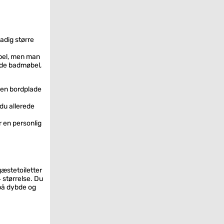
tadig større
bel, men man
nde badmøbel,
 en bordplade
 du allerede
r en personlig
gæstetoiletter
 størrelse. Du
på dybde og