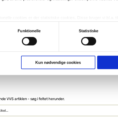
RW
dage
nelle cookies er der statistiske cookies. Disse bruger vi bl.a. ti
Køb
6,-
lignende. Endelig er der marketingcookies, som vi bruger til at 
d, som giver mening for den enkelte af vores kunder.
Funktionelle
Statistiske
Første
Forrige
2
3
4
gne cookies og tredjeparts cookies. Ved at klikke 'Vis detaljer
res hjemmeside benytter.
ies, så giver du samtykke til de ovenfor nævnte formål med de
Kun nødvendige cookies
t vælge bestemte cookie-typer til og fra nedenfor. Til enhver tid e
u måtte ønske det.
vi behandler dine personoplysninger, ved at klikke
her
.
inde VVS artiklen - søg i feltet herunder.