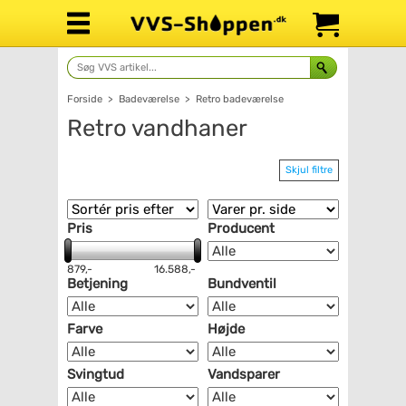
Forside
>
Badeværelse
>
Retro badeværelse
Retro vandhaner
Skjul filtre
Pris
Producent
879,-
16.588,-
Betjening
Bundventil
Farve
Højde
Svingtud
Vandsparer