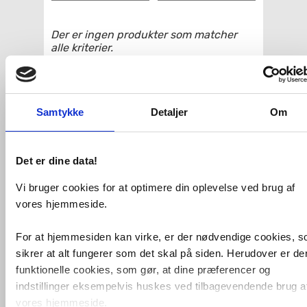
Der er ingen produkter som matcher
alle kriterier.
VVS-Shoppen.dk ApS
Søren Nymarks Vej 15
8270 Højbjerg
Tlf.: 87 37 40 30
CVR nr.: 28 33 18 94
mail@vvs-shoppen.dk
Handelsbetingelser
Returvarer
Privatlivs- og cookiepolitik
Samtykke
Detaljer
Om
Det er dine data!
Vi bruger cookies for at optimere din oplevelse ved brug af
vores hjemmeside.
For at hjemmesiden kan virke, er der nødvendige cookies, 
sikrer at alt fungerer som det skal på siden. Herudover er de
funktionelle cookies, som gør, at dine præferencer og
indstillinger eksempelvis huskes ved tilbagevendende brug a
vores hjemmeside.