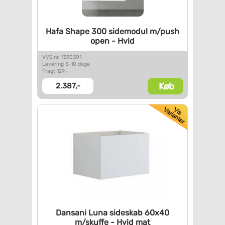
Hafa Shape 300 sidemodul
m/push
open - Hvid
VVS nr. 1390301
Levering 5-10 dage
Fragt 129,-
Køb
2.387,-
Dansani Luna sideskab 60x40
m/skuffe - Hvid mat