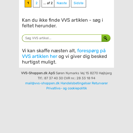
1
2
... af 2
Næste
Sidste
Kan du ikke finde VVS artiklen - søg i
feltet herunder.
Vi kan skaffe næsten alt,
forespørg på
VVS artiklen her
og vi giver dig besked
hurtigst muligt.
VVS-Shoppen.dk ApS
Søren Nymarks Vej 15
8270 Højbjerg
Tlf.: 87 37 40 30
CVR nr.: 28 33 18 94
mail@vvs-shoppen.dk
Handelsbetingelser
Returvarer
Privatlivs- og cookiepolitik