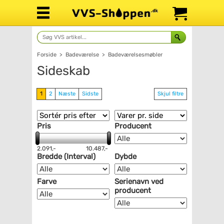
Forside
>
Badeværelse
>
Badeværelsesmøbler
Sideskab
1
2
Næste
Sidste
Skjul filtre
Pris
Producent
2.091,-
10.487,-
Bredde (Interval)
Dybde
Farve
Serienavn ved
producent