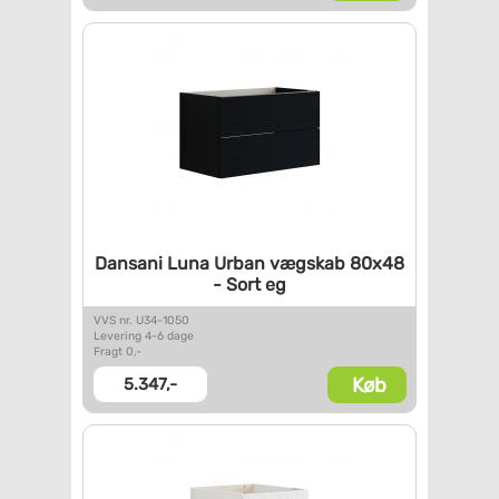
Dansani Luna Urban vægskab
80x48
- Sort eg
VVS nr. U34-1050
Levering 4-6 dage
Fragt 0,-
Køb
5.347,-