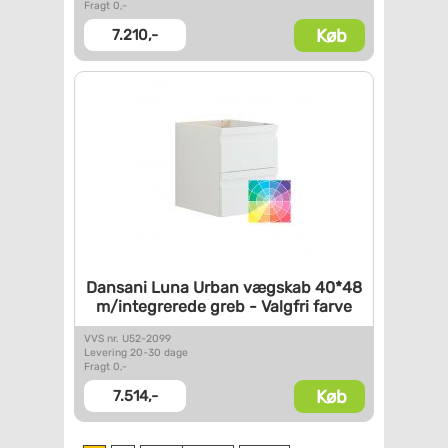
Fragt 0,-
Køb
7.210,-
Dansani Luna Urban vægskab
40*48
m/integrerede greb -
Valgfri farve
VVS nr. U52-2099
Levering 20-30 dage
Fragt 0,-
Køb
7.514,-