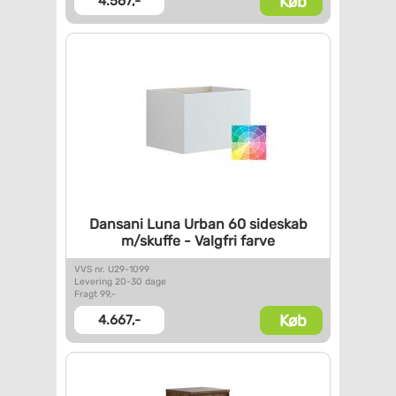
Køb
4.567,-
Dansani Luna Urban 60 sideskab
m/skuffe - Valgfri farve
VVS nr. U29-1099
Levering 20-30 dage
Fragt 99,-
Køb
4.667,-