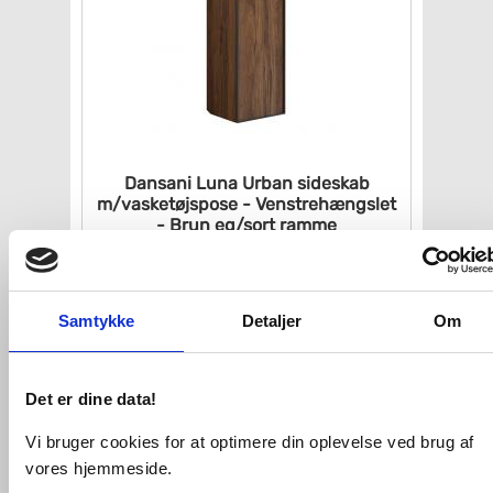
Dansani Luna Urban sideskab
m/vasketøjspose -
Venstrehængslet
- Brun eg/sort
ramme
VVS nr. U44-8252
Levering 4-6 dage
Fragt 99,-
Samtykke
Detaljer
Om
Køb
4.732,-
Det er dine data!
Vi bruger cookies for at optimere din oplevelse ved brug af
vores hjemmeside.