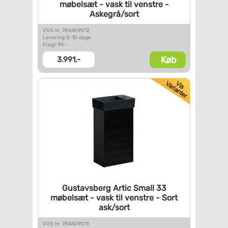
møbelsæt - vask til venstre -
Askegrå/sort
VVS nr. 784409012
Levering 5-10 dage
Fragt 99,-
Køb
3.991,-
Gustavsberg Artic Small 33
møbelsæt - vask til venstre -
Sort
ask/sort
VVS nr. 784409011