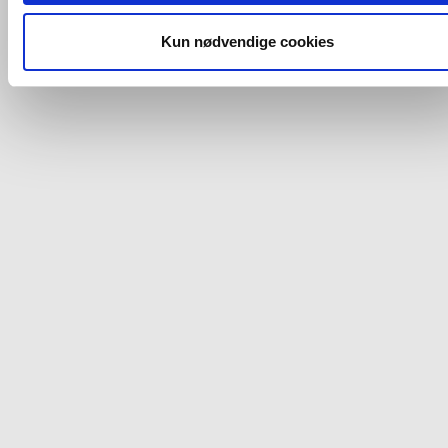
og fra nedenfor. Til enhver tid er det ligeledes muligt, at ændr
dit samtykke, hvis du måtte ønske det.
Kun nødvendige cookies
Du kan se mere om, hvordan vi behandler dine
personoplysninger, ved at klikke
her
.