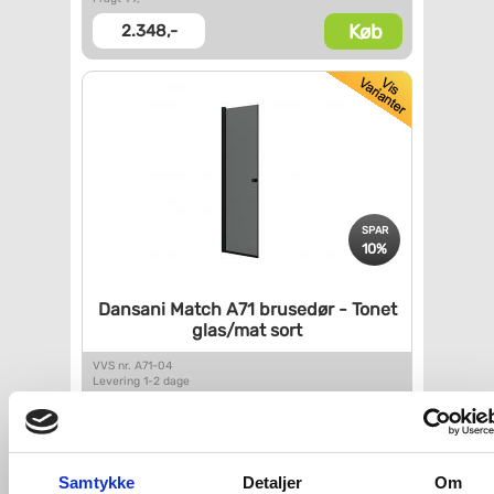
Køb
2.348,-
SPAR
10%
Dansani Match A71 brusedør -
Tonet
glas/mat sort
VVS nr. A71-04
Levering 1-2 dage
Fragt 99,-
Køb
2.653,-
Samtykke
Detaljer
Om