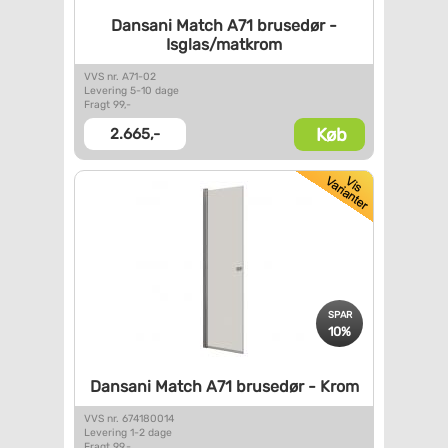
Dansani Match A71 brusedør -
Isglas/matkrom
VVS nr. A71-02
Levering 5-10 dage
Fragt 99,-
Køb
2.665,-
SPAR
10%
Dansani Match A71 brusedør -
Krom
VVS nr. 674180014
Levering 1-2 dage
Fragt 99,-