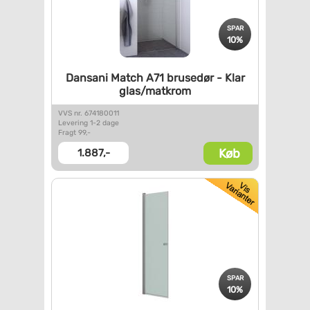
SPAR
10%
Dansani Match A71 brusedør -
Klar
glas/matkrom
VVS nr. 674180011
Levering 1-2 dage
Fragt 99,-
Køb
1.887,-
SPAR
10%