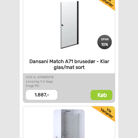
SPAR
10%
Dansani Match A71 brusedør -
Klar
glas/mat sort
VVS nr. 674180012
Levering 1-2 dage
Fragt 99,-
Køb
1.887,-