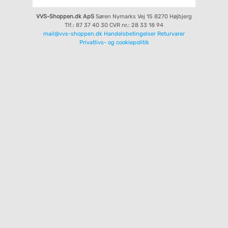
VVS-Shoppen.dk ApS
Søren Nymarks Vej 15
8270 Højbjerg
Tlf.: 87 37 40 30
CVR nr.: 28 33 18 94
mail@vvs-shoppen.dk
Handelsbetingelser
Returvarer
Privatlivs- og cookiepolitik