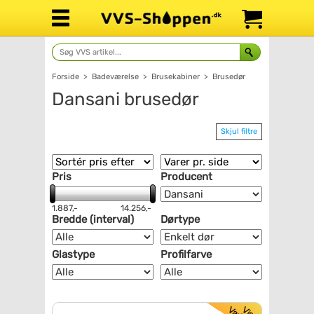
Forside
>
Badeværelse
>
Brusekabiner
>
Brusedør
Dansani brusedør
Skjul filtre
Pris
Producent
1.887,-
14.256,-
Bredde (interval)
Dørtype
Glastype
Profilfarve