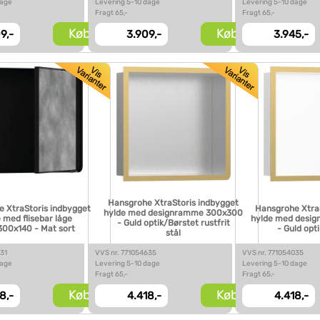
dage
Levering 5-10 dage
Levering 5-10 dage
Fragt 65,-
Fragt 65,-
Køb
Køb
9,-
3.909,-
3.945,-
Hansgrohe XtraStoris indbygget
 XtraStoris indbygget
Hansgrohe Xtra
hylde med designramme 300x300
 med flisebar låge
hylde med desi
- Guld optik/Børstet rustfrit
00x140 - Mat sort
- Guld opt
stål
231
VVS nr. 771054635
VVS nr. 771054035
dage
Levering 5-10 dage
Levering 5-10 dage
Fragt 65,-
Fragt 65,-
Køb
Køb
8,-
4.418,-
4.418,-