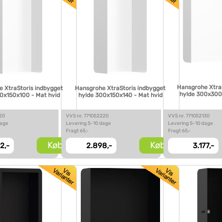
Hansgrohe Xtra
 XtraStoris indbygget
Hansgrohe XtraStoris indbygget
hylde 300x300
0x150x100 - Mat hvid
hylde 300x150x140 - Mat hvid
120
VVS nr. 771052220
VVS nr. 771052130
dage
Levering 5-10 dage
Levering 5-10 dage
Fragt 65,-
Fragt 65,-
Køb
Køb
2,-
2.898,-
3.177,-