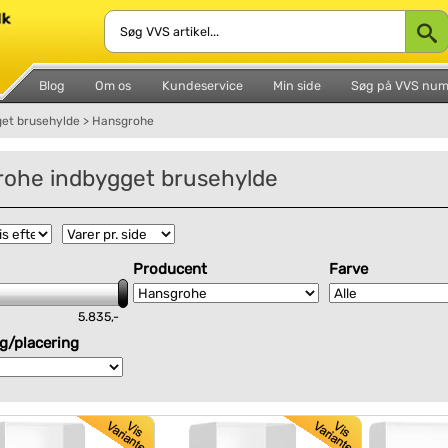
Blog
Om os
Kundeservice
Min side
Søg på VVS nu
get brusehylde
>
Hansgrohe
ohe indbygget brusehylde
Producent
Farve
5.835,-
g/placering