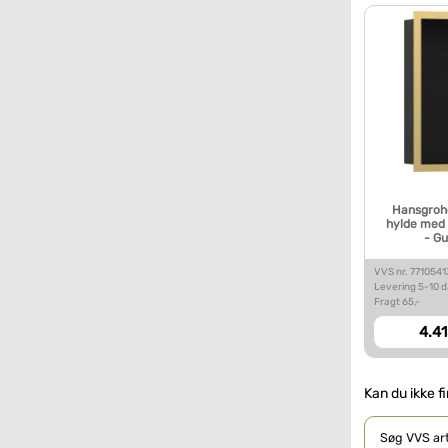
Hansgrohe
hylde med
- Gu
VVS nr. 771054
Levering 5-10 
Fragt 65,-
4.41
Kan du ikke f