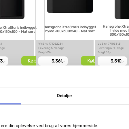
Hansgrohe Xtra
Hansgrohe XtraStoris indbygget
 XtraStoris indbygget
hylde med f
hylde 300x300x140 - Mat sort
0x150x100 - Mat sort
300x150x10
21
VVS nr. 771052231
VVS nr. 771053121
dage
Levering 5-10 dage
Levering 5-10 dage
Fragt 65,-
Fragt 65,-
Køb
Køb
3,-
3.361,-
3.510,-
Detaljer
imere din oplevelse ved brug af vores hjemmeside.