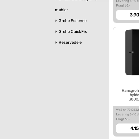
Levering 5-10 
Fragt 65,-
møbler
3.90
Grohe Essence
Grohe QuickFix
Reservedele
Hansgrohe
hylde
300x3
VVS nr. 771053
Levering 5-10 
Fragt 65,-
4.15