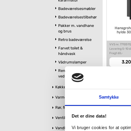
kararmatur
Badeværelsesmøbler
Badeværelsestilbehør
Pakker m. vandhane
Hansgrohe
og brus
hylde 30
Retro badeværelse
VVS nr. 7710511
Farvet toilet &
Levering 5-10 
Fragt 65,-
håndvask
3.20
Vådrumslamper
Rengøring og
vedligeholdelse
Køkken
Samtykke
Varme og styring
Rør, fittings og tilbehør
Det er dine data!
Ventiler og stophaner
Vi bruger cookies for at opt
Vandbehandling