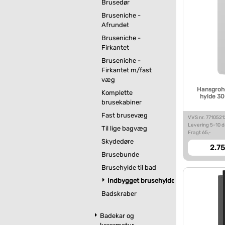
Brusedør
Bruseniche -
Afrundet
Bruseniche -
Firkantet
Bruseniche -
Firkantet m/fast
væg
Hansgrohe
Komplette
hylde 30
brusekabiner
Fast brusevæg
VVS nr. 771052
Levering 5-10 
Til lige bagvæg
Fragt 65,-
Skydedøre
2.75
Brusebunde
Brusehylde til bad
Indbygget brusehylde
Badskraber
Badekar og