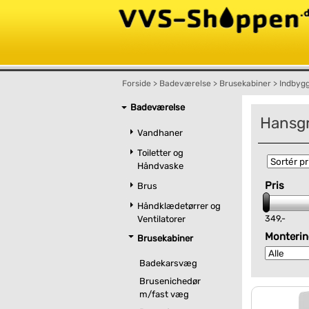
Forside
>
Badeværelse
>
Brusekabiner
>
Indbyg
Badeværelse
Hansgr
Vandhaner
Toiletter og
Håndvaske
Pris
Brus
Håndklædetørrer og
349,-
Ventilatorer
Monterin
Brusekabiner
Badekarsvæg
Brusenichedør
m/fast væg