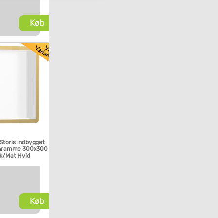
Køb
Storis indbygget
gnramme 300x300
ik/Mat Hvid
Køb