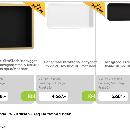
 XtraStoris indbygget
Hansgrohe XtraStoris indbygget
Hansgrohe Xtra
 designramme 300x300
hylde 300x600x100 - Mat hvid
hylde 300x900
ld optik/Mat sort
135
VVS nr. 771051140
VVS nr. 771051151
dage
Levering 5-10 dage
Levering 5-10 dage
Fragt 65,-
Fragt 0,-
Køb
Køb
8,-
4.667,-
5.601,-
inde VVS artiklen - søg i feltet herunder.