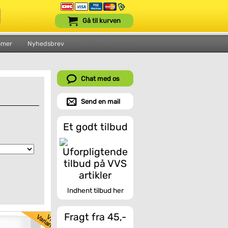
Gå til kurven
mmer
Nyhedsbrev
Chat med os
Send en mail
Et godt tilbud
Indhent tilbud her
Fragt fra 45,-