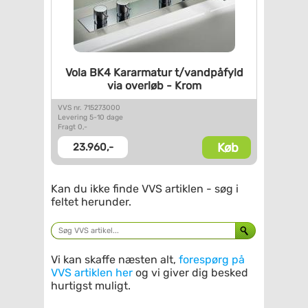
Vola BK4 Kararmatur
t/vandpåfyld
via overløb -
Krom
VVS nr. 715273000
Levering 5-10 dage
Fragt 0,-
Køb
23.960,-
Kan du ikke finde VVS artiklen - søg i
feltet herunder.
Vi kan skaffe næsten alt,
forespørg på
VVS artiklen her
og vi giver dig besked
hurtigst muligt.