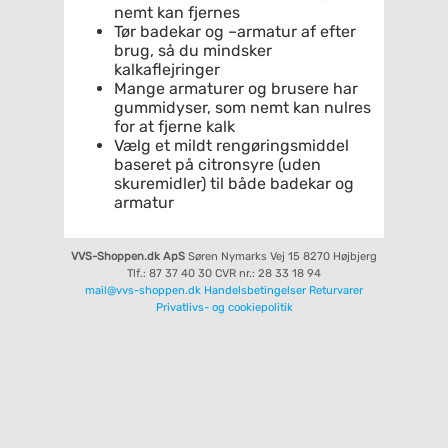
nemt kan fjernes
Tør badekar og –armatur af efter
brug, så du mindsker
kalkaflejringer
Mange armaturer og brusere har
gummidyser, som nemt kan nulres
for at fjerne kalk
Vælg et mildt rengøringsmiddel
baseret på citronsyre (uden
skuremidler) til både badekar og
armatur
VVS-Shoppen.dk ApS
Søren Nymarks Vej 15
8270 Højbjerg
Tlf.: 87 37 40 30
CVR nr.: 28 33 18 94
mail@vvs-shoppen.dk
Handelsbetingelser
Returvarer
Privatlivs- og cookiepolitik