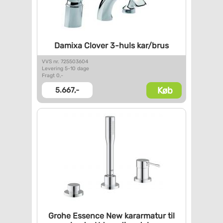
Damixa Clover 3-huls kar/brus
VVS nr. 725503604
Levering 5-10 dage
Fragt 0,-
Køb
5.667,-
Grohe Essence New kararmatur
til