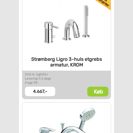
Strømberg Ligro 3-huls etgrebs
armatur, KROM
VVS nr. lig047cr
Levering 1-2 dage
Fragt 99,-
Køb
4.667,-