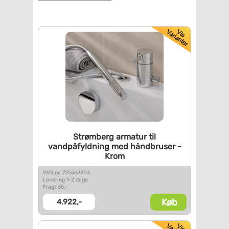
Strømberg armatur til
vandpåfyldning med håndbruser
-
Krom
VVS nr. 725563204
Levering 1-2 dage
Fragt 65,-
Køb
4.922,-