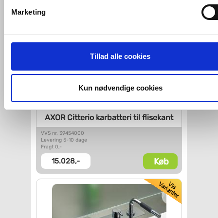
cookies. Ved at klikke 'Vis detaljer' nedenfor kan du se hvilk
Marketing
tredjeparts cookies, som vores hjemmeside benytter.
Hvis du accepterer alle cookies, så giver du samtykke til de
ovenfor nævnte formål med de pågældende cookies. Du har
Tillad alle cookies
imidlertid også mulighed for at vælge bestemte cookie-typer t
og fra nedenfor. Til enhver tid er det ligeledes muligt, at ændr
dit samtykke, hvis du måtte ønske det.
Kun nødvendige cookies
Du kan se mere om, hvordan vi behandler dine
AXOR Citterio karbatteri til
flisekant
personoplysninger, ved at klikke
her
.
VVS nr. 39454000
Levering 5-10 dage
Fragt 0,-
Køb
15.028,-