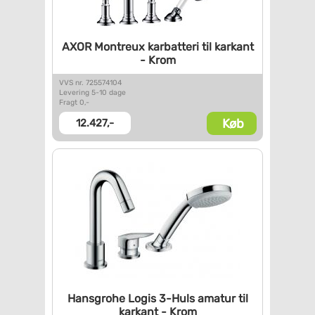
AXOR Montreux karbatteri til
karkant
- Krom
VVS nr. 725574104
Levering 5-10 dage
Fragt 0,-
Køb
12.427,-
Hansgrohe Logis 3-Huls amatur
til
karkant - Krom