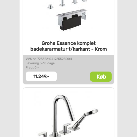
Grohe Essence komplet
badekararmatur t/karkant -
Krom
VVS nr. 725522104+725528004
Levering 5-10 dage
Fragt 0,-
Køb
11.249,-