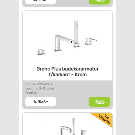
Grohe Plus badekararmatur
t/karkant - Krom
VVS nr. 725524104
Levering 5-10 dage
Fragt 0,-
Køb
6.457,-