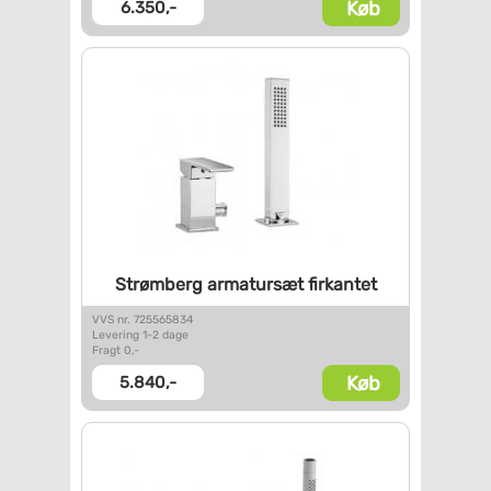
Køb
6.350,-
Strømberg armatursæt firkantet
VVS nr. 725565834
Levering 1-2 dage
Fragt 0,-
Køb
5.840,-