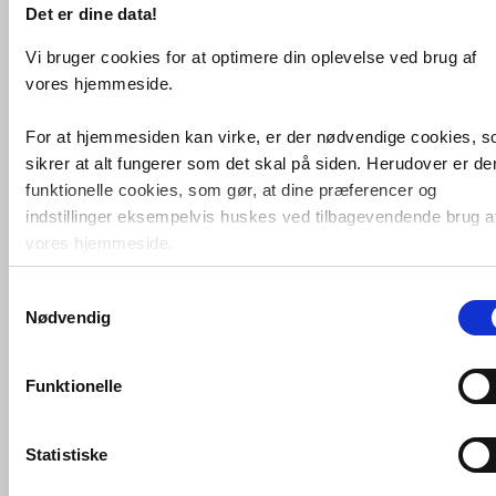
Det er dine data!
VVS nr. 725575104
Levering 5-10 dage
Fragt 0,-
Vi bruger cookies for at optimere din oplevelse ved brug af
Køb
vores hjemmeside.
14.138,-
For at hjemmesiden kan virke, er der nødvendige cookies, 
sikrer at alt fungerer som det skal på siden. Herudover er de
funktionelle cookies, som gør, at dine præferencer og
indstillinger eksempelvis huskes ved tilbagevendende brug a
vores hjemmeside.
Samtykkevalg
Foruden nødvendige og funktionelle cookies er der statistisk
Nødvendig
cookies. Disse bruger vi bl.a. til at måle trafik, omsætning,
konverteringsfrekevenser og lignende. Endelig er der
Vola SC10 Kararmatur
m/svingbar
marketingcookies, som vi bruger til at målrette vores
tud - Krom
Funktionelle
markedsføring med henblik på annonceindhold, som giver
VVS nr. 715259000
mening for den enkelte af vores kunder.
Levering 5-10 dage
Fragt 0,-
Statistiske
VVS-Shoppen.dk bruger både egne cookies og tredjeparts
Køb
14.232,-