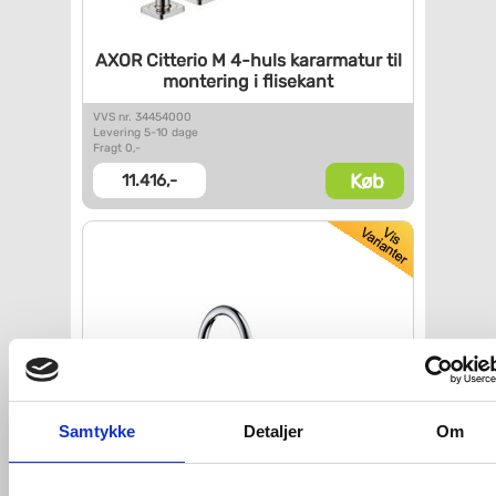
AXOR Citterio M 4-huls
kararmatur til
montering i
flisekant
VVS nr. 34454000
Levering 5-10 dage
Fragt 0,-
Køb
11.416,-
Samtykke
Detaljer
Om
AXOR Montreux karbatteri til
flisekant - Krom